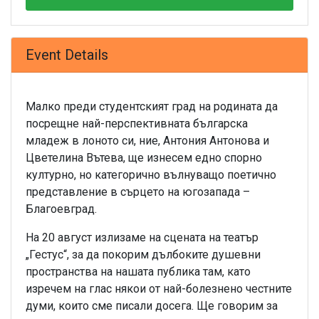
Event Details
Малко преди студентският град на родината да
посрещне най-перспективната българска
младеж в лоното си, ние, Антония Антонова и
Цветелина Вътева, ще изнесем едно спорно
културно, но категорично вълнуващо поетично
представление в сърцето на югозапада –
Благоевград.
На 20 август излизаме на сцената на театър
„Гестус“, за да покорим дълбоките душевни
пространства на нашата публика там, като
изречем на глас някои от най-болезнено честните
думи, които сме писали досега. Ще говорим за