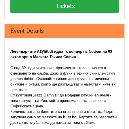
Tickets
Event Details
Легендарните Azymuth идват с концерт в София на 03 
октомври в Малката Текила София.
С над 50 години история, бразилското трио е пионер в 
смесването на самба, джаз и фънк в техния уникален стил 
„samba doido“. Очаквайте хипнотичен груув, космически 
синтове и ритми, които ще разтанцуват и най-статичните ви 
приятели.
От култовия „Jazz Carnival“ до модерни клубни влияния - 
това е звукът на Рио, който превзема света, а скоро и 
Софийската сцена. 
Количествата на билетите са ограничени и могат да бъдат 
закупени само от мрежата на 
bilet.bg.
 Картите за безплатен 
достъп до клуба няма да важат за това събитие. 