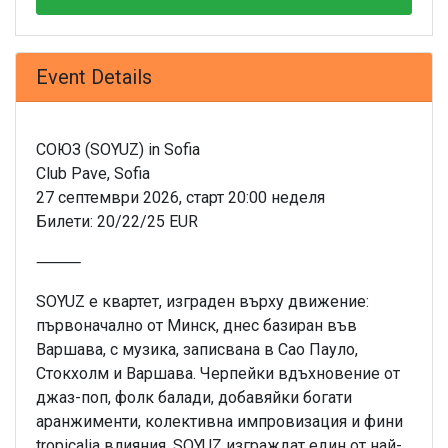
Event Details
СОЮЗ (SOYUZ) in Sofia
Club Pave, Sofia
27 септември 2026, старт 20:00 неделя
Билети: 20/22/25 EUR
⸻
SOYUZ е квартет, изграден върху движение:
първоначално от Минск, днес базиран във
Варшава, с музика, записвана в Сао Пауло,
Стокхолм и Варшава. Черпейки вдъхновение от
джаз-поп, фолк балади, добавяйки богати
аранжименти, колективна импровизация и фини
tropicalia влияния, SOYUZ изграждат един от най-