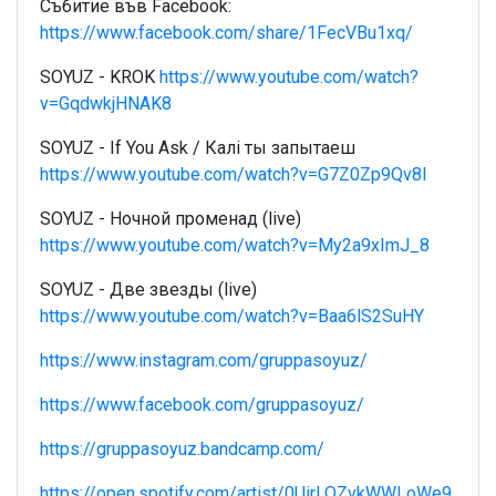
Събитие във Facebook:
https://www.facebook.com/share/1FecVBu1xq/
SOYUZ - KROK
https://www.youtube.com/watch?
v=GqdwkjHNAK8
SOYUZ - If You Ask / Калі ты запытаеш
https://www.youtube.com/watch?v=G7Z0Zp9Qv8I
SOYUZ - Ночной променад (live)
https://www.youtube.com/watch?v=My2a9xImJ_8
SOYUZ - Две звезды (live)
https://www.youtube.com/watch?v=Baa6lS2SuHY
https://www.instagram.com/gruppasoyuz/
https://www.facebook.com/gruppasoyuz/
https://gruppasoyuz.bandcamp.com/
https://open.spotify.com/artist/0UirLOZvkWWLoWe9