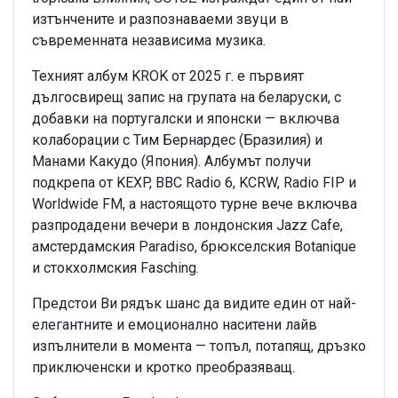
изтънчените и разпознаваеми звуци в
съвременната независима музика.
Техният албум KROK от 2025 г. е първият
дългосвирещ запис на групата на беларуски, с
добавки на португалски и японски — включва
колаборации с Тим Бернардес (Бразилия) и
Манами Какудо (Япония). Албумът получи
подкрепа от KEXP, BBC Radio 6, KCRW, Radio FIP и
Worldwide FM, а настоящото турне вече включва
разпродадени вечери в лондонския Jazz Cafe,
амстердамския Paradiso, брюкселския Botanique
и стокхолмския Fasching.
Предстои Ви рядък шанс да видите един от най-
елегантните и емоционално наситени лайв
изпълнители в момента — топъл, потапящ, дръзко
приключенски и кротко преобразяващ.