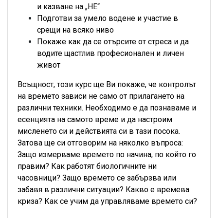
и казване на „НЕ“
Подготви за умело водене и участие в
срещи на всяко ниво
Покаже как да се отърсите от стреса и да
водите щастлив професионален и личен
живот
Всъщност, този курс ще Ви покаже, че контролът
на времето зависи не само от прилагането на
различни техники. Необходимо е да познаваме и
есенцията на самото време и да настроим
мисленето си и действията си в тази посока.
Затова ще си отговорим на няколко въпроса:
Защо измерваме времето по начина, по който го
правим? Как работят биологичните ни
часовници? Защо времето се забързва или
забавя в различни ситуации? Какво е времева
криза? Как се учим да управляваме времето си?