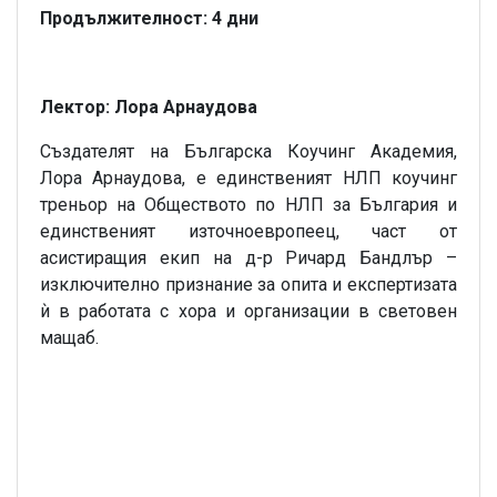
Продължителност: 4 дни
Лектор: Лора Арнаудова
Създателят на Българска Коучинг Академия,
Лора Арнаудова, е единственият НЛП коучинг
треньор на Обществото по НЛП за България и
единственият източноевропеец, част от
асистиращия екип на д-р Ричард Бандлър –
изключително признание за опита и експертизата
ѝ в работата с хора и организации в световен
мащаб.